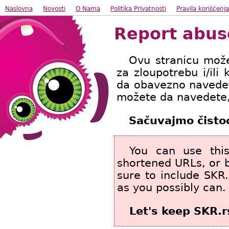
Naslovna
Novosti
O Nama
Politika Privatnosti
Pravila korišćenja
Report abuse
Ovu stranicu možet
za zloupotrebu i/ili
da obavezno navedete
možete da navedete, 
Sačuvajmo čisto
You can use thi
shortened URLs, or b
sure to include SKR
as you possibly can.
Let's keep SKR.r